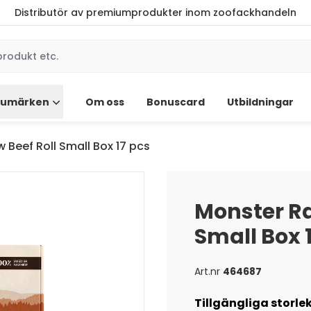
Distributör av premiumprodukter inom zoofackhandeln
rumärken
Om oss
Bonuscard
Utbildningar
 Beef Roll Small Box 17 pcs
Monster Ra
Small Box 
Art.nr
464687
Tillgängliga storle