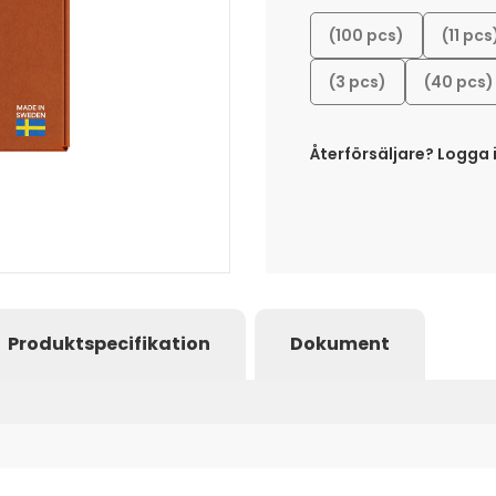
(100 pcs)
(11 pcs
(3 pcs)
(40 pcs)
Återförsäljare? Logga i
Produktspecifikation
Dokument