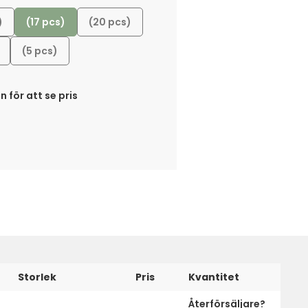
)
(17 pcs)
(20 pcs)
(5 pcs)
n för att se pris
Storlek
Pris
Kvantitet
Återförsäljare?