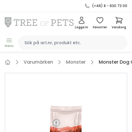
(+46) 8 - 630 73 00
Logga in
Favoriter
Varukorg
Menu
Varumärken
Monster
Monster Dog O
Home