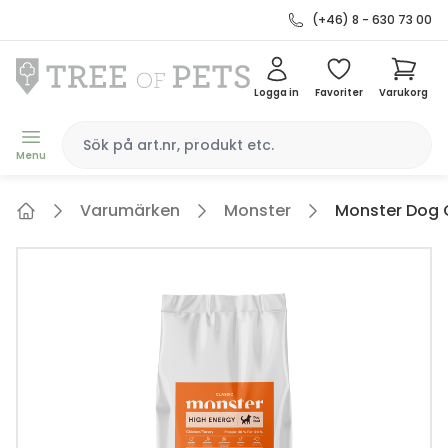
(+46) 8 - 630 73 00
Logga in
Favoriter
Varukorg
Menu
Varumärken
Monster
Monster Dog C
Home